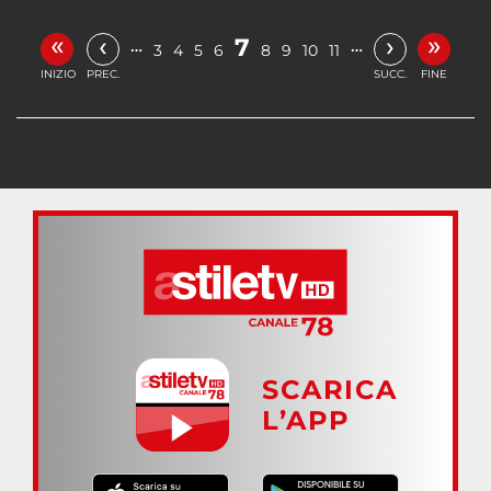
«
»
‹
›
7
…
…
3
4
5
6
8
9
10
11
INIZIO
PREC.
SUCC.
FINE
SCARICA
L’APP