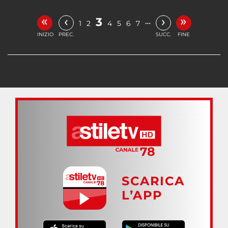
«
»
‹
›
3
…
1
2
4
5
6
7
INIZIO
PREC.
SUCC.
FINE
SCARICA
L’APP