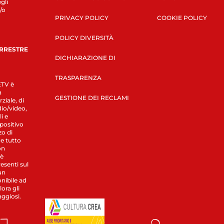
gli
/o
PRIVACY POLICY
COOKIE POLICY
POLICY DIVERSITÀ
ERRESTRE
DICHIARAZIONE DI
TRASPARENZA
LETV è
a
GESTIONE DEI RECLAMI
ziale, di
dio/video,
i e
spositivo
zo di
 e tutto
on
 è
esenti sul
un
nibile ad
ora gli
aggiosi.