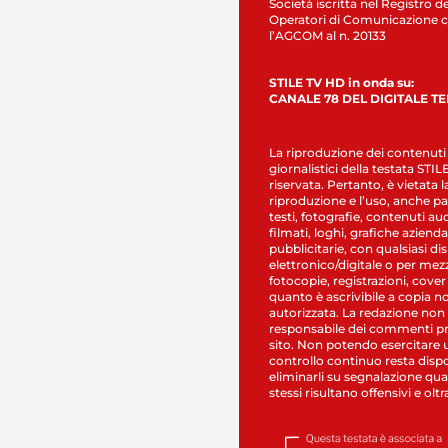
Società iscritta nel Registro de
Operatori di Comunicazione c
l’AGCOM al n. 20133
STILE TV HD in onda su:
CANALE 78 DEL DIGITALE T
La riproduzione dei contenuti
giornalistici della testata STI
riservata. Pertanto, è vietata l
riproduzione e l’uso, anche par
testi, fotografie, contenuti au
filmati, loghi, grafiche aziendal
pubblicitarie, con qualsiasi di
elettronico/digitale o per mez
fotocopie, registrazioni, cover
quanto è ascrivibile a copia n
autorizzata. La redazione non
responsabile dei commenti pr
sito. Non potendo esercitare 
controllo continuo resta dispo
eliminarli su segnalazione qual
stessi risultano offensivi e oltr