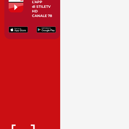
L’APP
di STILETV
HD
CANALE 78