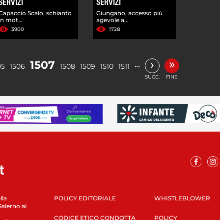
SERVIZI
SERVIZI
Capaccio Scalo, schianto
Giungano, accesso più
in mot...
agevole a...
3900
1728
»
›
1507
…
05
1506
1508
1509
1510
1511
SUCC.
FINE
lla
POLICY EDITORIALE
WHISTLEBLOWER
Salerno al
CODICE ETICO CONDOTTA
POLICY