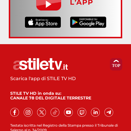
L’APP
Scarica l'app di STILE TV HD
STILE TV HD in onda su:
CANALE 78 DEL DIGITALE TERRESTRE
Testata iscritta nel Registro della Stampa presso il Tribunale di
Salerno al n. 34/2009