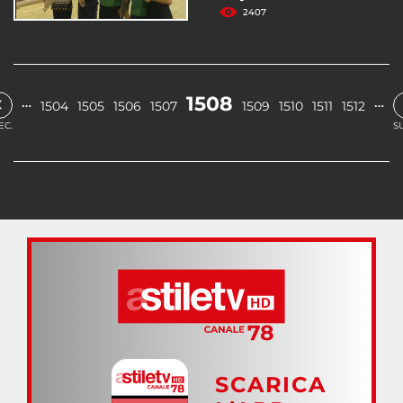
2407
‹
1508
…
…
1504
1505
1506
1507
1509
1510
1511
1512
EC.
S
SCARICA