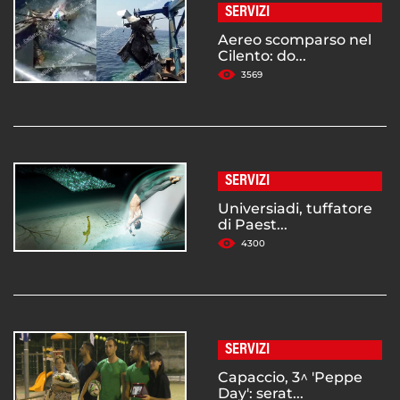
SERVIZI
Aereo scomparso nel
Cilento: do...
3569
SERVIZI
Universiadi, tuffatore
di Paest...
4300
SERVIZI
Capaccio, 3^ 'Peppe
Day': serat...