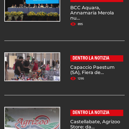
BCC Aquara,
Annamaria Merola
nu...
895
DENTRO LA NOTIZIA
Capaccio Paestum
(SA), Fiera de...
1295
DENTRO LA NOTIZIA
Castellabate, Agrizoo
Store: da...