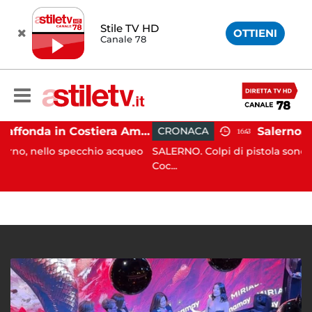
Stile TV HD
OTTIENI
Canale 78
Gozzo affonda in Costiera Amalfitana: occupanti soccorsi da altri natanti
CRONACA
16:43
specchio acqueo
SALERNO. Colpi di pistola sono stati esplosi 
Coc...