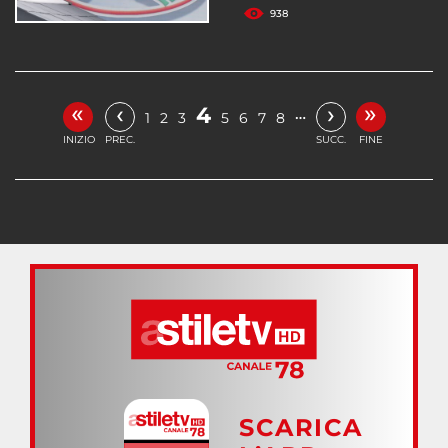
938
«
»
‹
›
4
…
1
2
3
5
6
7
8
INIZIO
PREC.
SUCC.
FINE
SCARICA