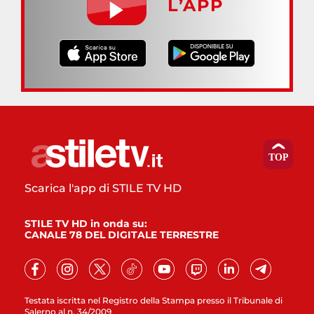
L’APP
Scarica l'app di STILE TV HD
STILE TV HD in onda su:
CANALE 78 DEL DIGITALE TERRESTRE
Testata iscritta nel Registro della Stampa presso il Tribunale di
Salerno al n. 34/2009