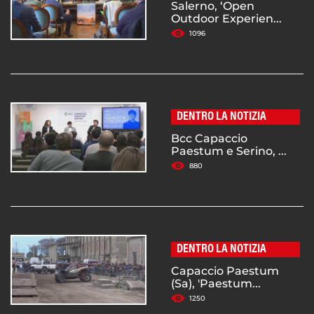
Salerno, ‘Open
Outdoor Experien...
1096
DENTRO LA NOTIZIA
Bcc Capaccio
Paestum e Serino, ...
880
DENTRO LA NOTIZIA
Capaccio Paestum
(Sa), 'Paestum...
1250