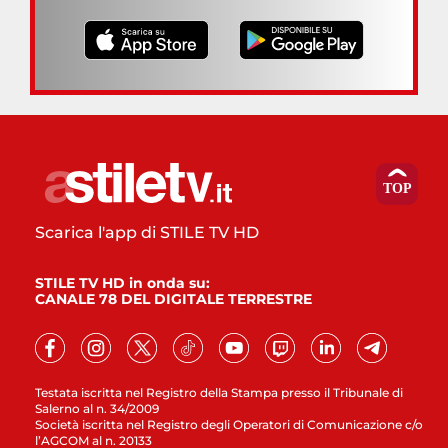
Scarica l'app di STILE TV HD
STILE TV HD in onda su:
CANALE 78 DEL DIGITALE TERRESTRE
Testata iscritta nel Registro della Stampa presso il Tribunale di
Salerno al n. 34/2009
Società iscritta nel Registro degli Operatori di Comunicazione c/o
l’AGCOM al n. 20133