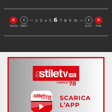
«
»
‹
›
6
…
…
2
3
4
5
7
8
9
10
INIZIO
PREC.
SUCC.
FINE
SCARICA
L’APP