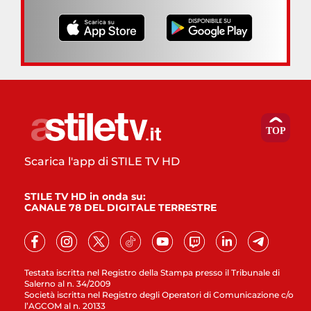
Scarica l'app di STILE TV HD
STILE TV HD in onda su:
CANALE 78 DEL DIGITALE TERRESTRE
Testata iscritta nel Registro della Stampa presso il Tribunale di
Salerno al n. 34/2009
Società iscritta nel Registro degli Operatori di Comunicazione c/o
l’AGCOM al n. 20133