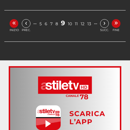
«
»
‹
›
9
…
…
5
6
7
8
10
11
12
13
INIZIO
PREC.
SUCC.
FINE
SCARICA
L’APP