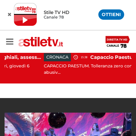
Stile TV HD
OTTIENI
Canale 78
Emergenza cinghiali, assessora Serluca: “Al via il Tavolo tecnico permanente della Regione Campania”
CRONACA
15:38
edì 6
CAPACCIO PAESTUM. Tolleranza zero contro l'occup
abusiv...