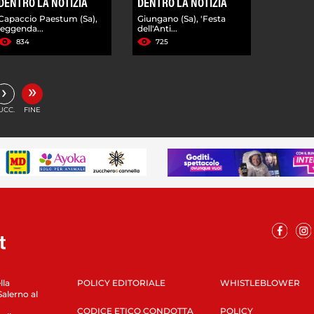
DENTRO LA NOTIZIA
DENTRO LA NOTIZIA
Capaccio Paestum (Sa),
Giungano (Sa), 'Festa
leggenda...
dell'Anti...
834
725
»
›
UCC.
FINE
lla
POLICY EDITORIALE
WHISTLEBLOWER
Salerno al
CODICE ETICO CONDOTTA
POLICY