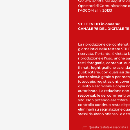
Società iscritta nel Registro de
Operatori di Comunicazione c
l’AGCOM al n. 20133
STILE TV HD in onda su:
CANALE 78 DEL DIGITALE T
La riproduzione dei contenuti
giornalistici della testata STI
riservata. Pertanto, è vietata l
riproduzione e l’uso, anche par
testi, fotografie, contenuti au
filmati, loghi, grafiche aziendal
pubblicitarie, con qualsiasi di
elettronico/digitale o per mez
fotocopie, registrazioni, cover
quanto è ascrivibile a copia n
autorizzata. La redazione non
responsabile dei commenti pr
sito. Non potendo esercitare 
controllo continuo resta dispo
eliminarli su segnalazione qual
stessi risultano offensivi e oltr