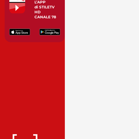
L’APP
di STILETV
HD
CANALE 78