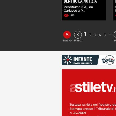
DENTRO LA NOTIZIA
Perdifumo (SA), da
Garlasco a P...
513
«
‹
1
…
2
3
4
5
INIZIO
PREC.
S
Testata iscritta nel Registro de
Stampa presso il Tribunale di 
n. 34/2009