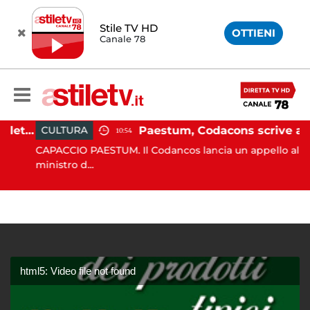
Stile TV HD
OTTIENI
Canale 78
Martina Carbonaro, braccialetto elettronico per i genitori della 14enne uccisa dall'ex
Paestum, Codacons scrive al ministro Giuli: "Rilanciare scavi dell'Anfiteatro nell'area archeologica"
CULTURA
10:54
CAPACCIO PAESTUM. Il Codancos lancia un appello al
ministro d...
html5: Video file not found