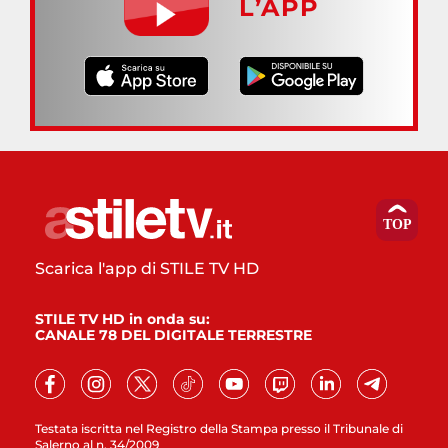
L’APP
Scarica l'app di STILE TV HD
STILE TV HD in onda su:
CANALE 78 DEL DIGITALE TERRESTRE
Testata iscritta nel Registro della Stampa presso il Tribunale di
Salerno al n. 34/2009