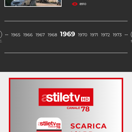
8910
1969
…
…
1965
1966
1967
1968
1970
1971
1972
1973
C.
SCARICA