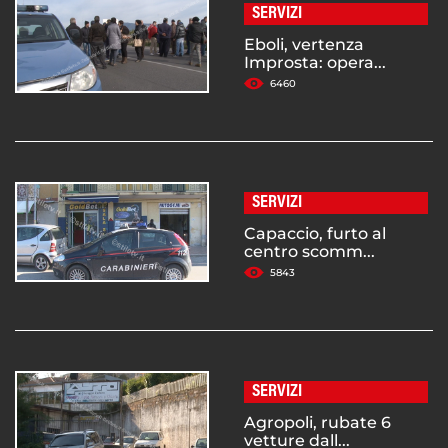
SERVIZI
Eboli, vertenza
Improsta: opera...
6460
SERVIZI
Capaccio, furto al
centro scomm...
5843
SERVIZI
Agropoli, rubate 6
vetture dall...