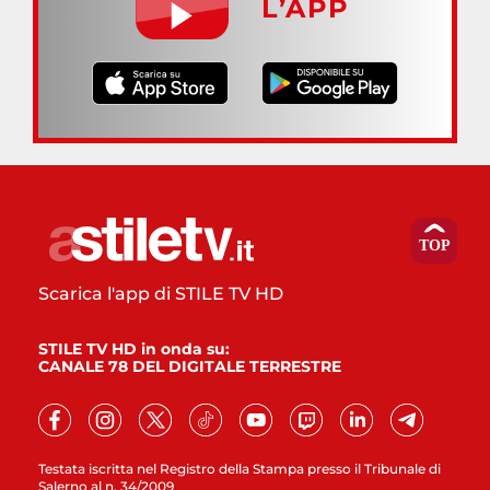
L’APP
Scarica l'app di STILE TV HD
STILE TV HD in onda su:
CANALE 78 DEL DIGITALE TERRESTRE
Testata iscritta nel Registro della Stampa presso il Tribunale di
Salerno al n. 34/2009