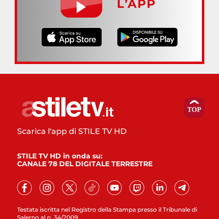
L’APP
Scarica l'app di STILE TV HD
STILE TV HD in onda su:
CANALE 78 DEL DIGITALE TERRESTRE
Testata iscritta nel Registro della Stampa presso il Tribunale di
Salerno al n. 34/2009