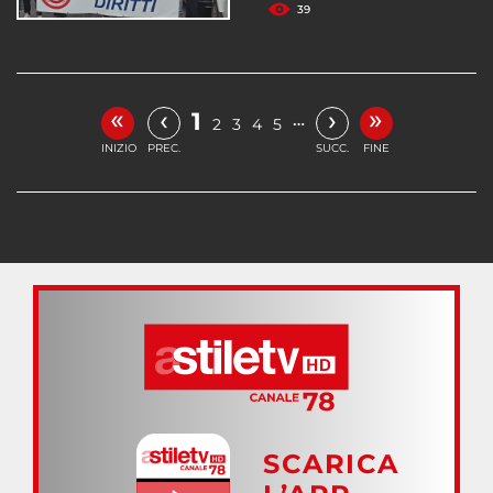
39
«
»
‹
›
1
…
2
3
4
5
INIZIO
PREC.
SUCC.
FINE
SCARICA