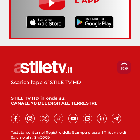
L’APP
Scarica l'app di STILE TV HD
STILE TV HD in onda su:
CANALE 78 DEL DIGITALE TERRESTRE
Testata iscritta nel Registro della Stampa presso il Tribunale di
Salerno al n. 34/2009