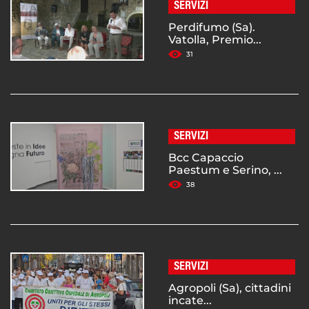
SERVIZI
Perdifumo (Sa).
Vatolla, Premio...
31
SERVIZI
Bcc Capaccio
Paestum e Serino, ...
38
SERVIZI
Agropoli (Sa), cittadini
incate...