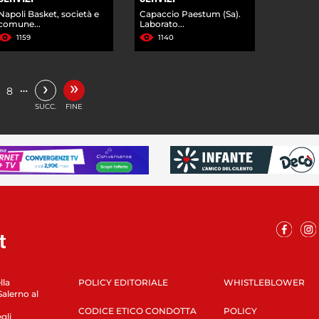
Napoli Basket, società e
Capaccio Paestum (Sa).
comune...
Laborato...
1159
1140
»
›
…
8
SUCC.
FINE
lla
POLICY EDITORIALE
WHISTLEBLOWER
Salerno al
CODICE ETICO CONDOTTA
POLICY
gli