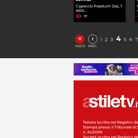
Capaccio Paestum (Sa), 1'
edizi...
97
«
‹
4
1
2
3
5
6
7
INIZIO
PREC.
Testata iscritta nel Registro de
Stampa presso il Tribunale di 
n. 34/2009
Società iscritta nel Registro de