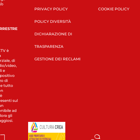
/o
PRIVACY POLICY
COOKIE POLICY
POLICY DIVERSITÀ
ERRESTRE
DICHIARAZIONE DI
TRASPARENZA
LETV è
a
GESTIONE DEI RECLAMI
ziale, di
dio/video,
i e
spositivo
zo di
 e tutto
on
 è
esenti sul
un
nibile ad
ora gli
aggiosi.