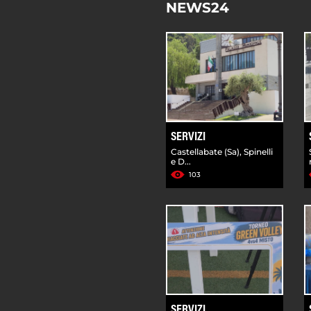
NEWS24
SERVIZI
Castellabate (Sa), Spinelli
e D...
103
SERVIZI