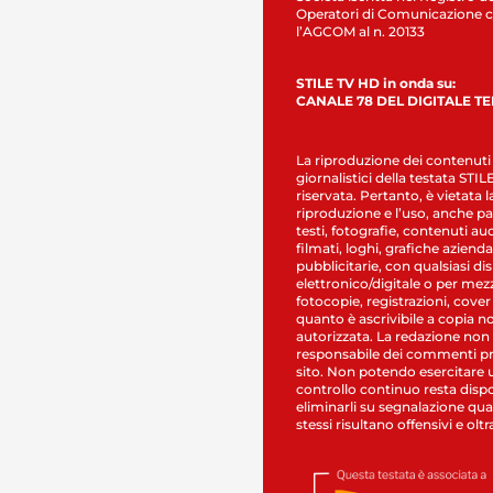
Operatori di Comunicazione c
l’AGCOM al n. 20133
STILE TV HD in onda su:
CANALE 78 DEL DIGITALE T
La riproduzione dei contenuti
giornalistici della testata STI
riservata. Pertanto, è vietata l
riproduzione e l’uso, anche par
testi, fotografie, contenuti au
filmati, loghi, grafiche aziendal
pubblicitarie, con qualsiasi di
elettronico/digitale o per mez
fotocopie, registrazioni, cover
quanto è ascrivibile a copia n
autorizzata. La redazione non
responsabile dei commenti pr
sito. Non potendo esercitare 
controllo continuo resta dispo
eliminarli su segnalazione qual
stessi risultano offensivi e oltr