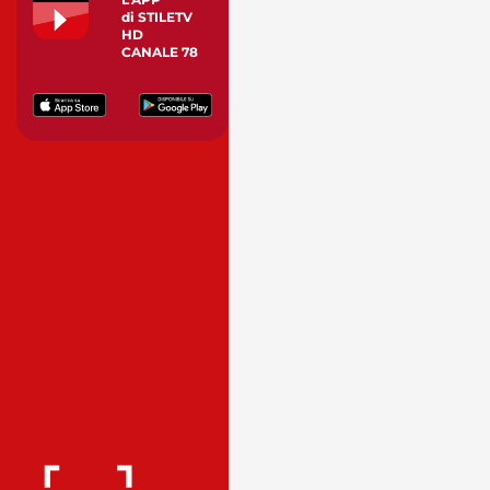
di STILETV
HD
CANALE 78