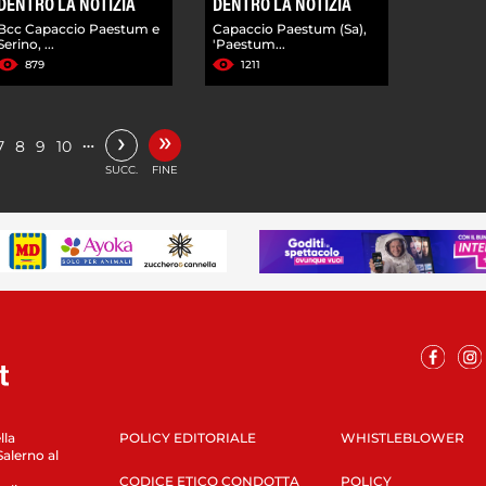
DENTRO LA NOTIZIA
DENTRO LA NOTIZIA
Bcc Capaccio Paestum e
Capaccio Paestum (Sa),
Serino, ...
'Paestum...
879
1211
»
›
…
7
8
9
10
SUCC.
FINE
lla
POLICY EDITORIALE
WHISTLEBLOWER
Salerno al
CODICE ETICO CONDOTTA
POLICY