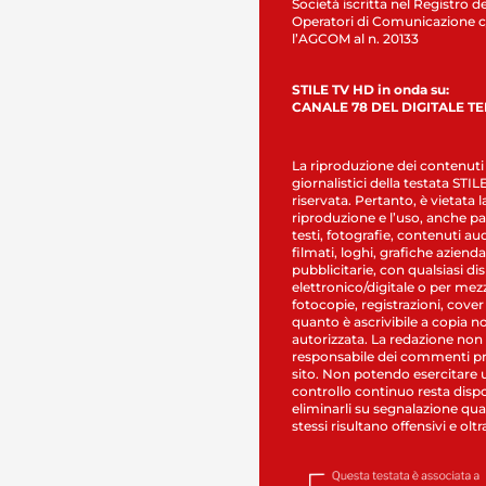
Società iscritta nel Registro de
Operatori di Comunicazione c
l’AGCOM al n. 20133
STILE TV HD in onda su:
CANALE 78 DEL DIGITALE T
La riproduzione dei contenuti
giornalistici della testata STI
riservata. Pertanto, è vietata l
riproduzione e l’uso, anche par
testi, fotografie, contenuti au
filmati, loghi, grafiche aziendal
pubblicitarie, con qualsiasi di
elettronico/digitale o per mez
fotocopie, registrazioni, cover
quanto è ascrivibile a copia n
autorizzata. La redazione non
responsabile dei commenti pr
sito. Non potendo esercitare 
controllo continuo resta dispo
eliminarli su segnalazione qual
stessi risultano offensivi e oltr