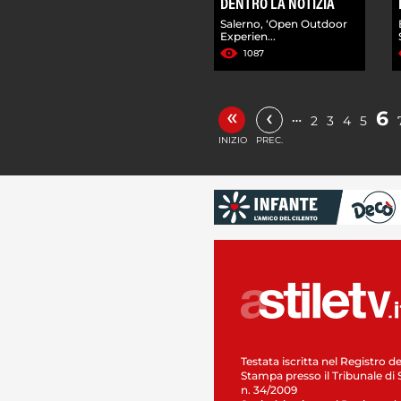
DENTRO LA NOTIZIA
Salerno, ‘Open Outdoor
Experien...
1087
«
‹
6
…
2
3
4
5
INIZIO
PREC.
Testata iscritta nel Registro de
Stampa presso il Tribunale di 
n. 34/2009