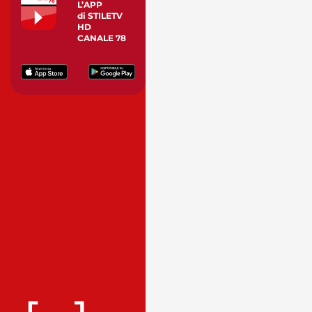
L’APP
di STILETV
HD
CANALE 78