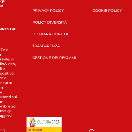
gli
/o
PRIVACY POLICY
COOKIE POLICY
POLICY DIVERSITÀ
ERRESTRE
DICHIARAZIONE DI
TRASPARENZA
LETV è
a
GESTIONE DEI RECLAMI
ziale, di
dio/video,
i e
spositivo
zo di
 e tutto
on
 è
esenti sul
un
nibile ad
ora gli
aggiosi.