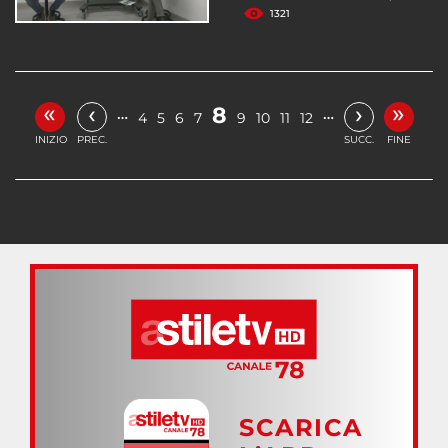
1321
«
»
‹
›
8
…
…
4
5
6
7
9
10
11
12
INIZIO
PREC.
SUCC.
FINE
SCARICA