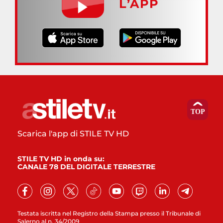
L’APP
Scarica l'app di STILE TV HD
STILE TV HD in onda su:
CANALE 78 DEL DIGITALE TERRESTRE
Testata iscritta nel Registro della Stampa presso il Tribunale di
Salerno al n. 34/2009