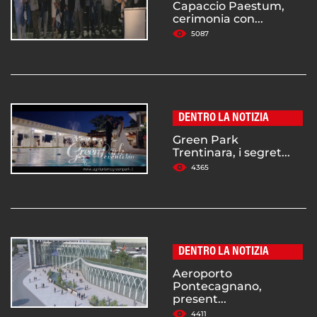
Capaccio Paestum,
cerimonia con...
5087
DENTRO LA NOTIZIA
Green Park
Trentinara, i segret...
4365
DENTRO LA NOTIZIA
Aeroporto
Pontecagnano,
present...
4411