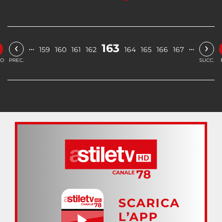
‹
›
163
…
…
159
160
161
162
164
165
166
167
IO
PREC.
SUCC.
SCARICA
L’APP