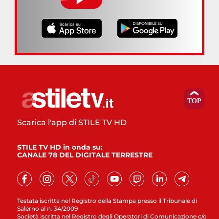
Scarica l'app di STILE TV HD
STILE TV HD in onda su:
CANALE 78 DEL DIGITALE TERRESTRE
Testata iscritta nel Registro della Stampa presso il Tribunale di
Salerno al n. 34/2009
Società iscritta nel Registro degli Operatori di Comunicazione c/o