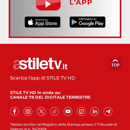
L’APP
Scarica l'app di STILE TV HD
STILE TV HD in onda su:
CANALE 78 DEL DIGITALE TERRESTRE
Testata iscritta nel Registro della Stampa presso il Tribunale di
Salerno al n. 34/2009