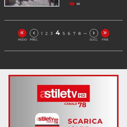
66
«
»
‹
›
4
…
1
2
3
5
6
7
8
INIZIO
PREC.
SUCC.
FINE
SCARICA