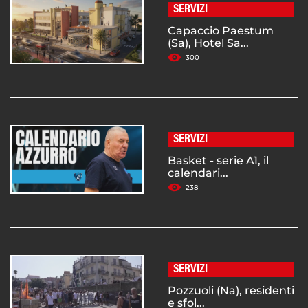
SERVIZI
Capaccio Paestum
(Sa), Hotel Sa...
300
SERVIZI
Basket - serie A1, il
calendari...
238
SERVIZI
Pozzuoli (Na), residenti
e sfol...