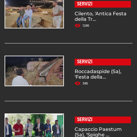
SERVIZI
Cilento, 'Antica Festa
della Tr...
1285
SERVIZI
Roccadaspide (Sa),
'Festa della...
385
SERVIZI
Capaccio Paestum
(Sa), 'Spighe ...