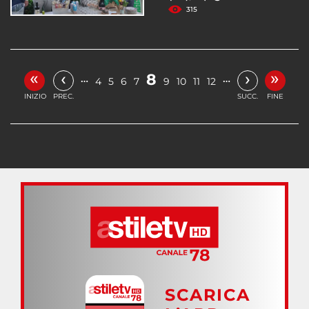
315
«
»
‹
›
8
…
…
4
5
6
7
9
10
11
12
INIZIO
PREC.
SUCC.
FINE
SCARICA