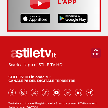
L’APP
Scarica l'app di STILE TV HD
STILE TV HD in onda su:
CANALE 78 DEL DIGITALE TERRESTRE
Testata iscritta nel Registro della Stampa presso il Tribunale di
Salerno al n. 34/2009