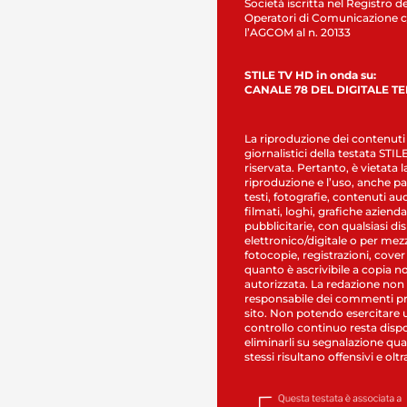
Società iscritta nel Registro de
Operatori di Comunicazione c
l’AGCOM al n. 20133
STILE TV HD in onda su:
CANALE 78 DEL DIGITALE T
La riproduzione dei contenuti
giornalistici della testata STI
riservata. Pertanto, è vietata l
riproduzione e l’uso, anche par
testi, fotografie, contenuti au
filmati, loghi, grafiche aziendal
pubblicitarie, con qualsiasi di
elettronico/digitale o per mez
fotocopie, registrazioni, cover
quanto è ascrivibile a copia n
autorizzata. La redazione non
responsabile dei commenti pr
sito. Non potendo esercitare 
controllo continuo resta dispo
eliminarli su segnalazione qual
stessi risultano offensivi e oltr