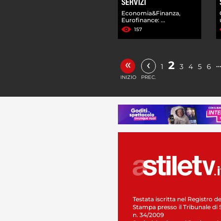
SERVIZI
Economia&Finanza,
Eurofinance: ...
157
«
‹
2
1
3
4
5
6
INIZIO
PREC.
Testata iscritta nel Registro de
Stampa presso il Tribunale di 
n. 34/2009