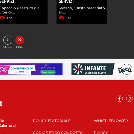
SERVIZI
SERVIZI
Capaccio Paestum (Sa),
Salerno, "Basta precariato
ulterior...
all'...
179
132
»
›
…
SUCC.
FINE
lla
POLICY EDITORIALE
WHISTLEBLOWER
Salerno al
CODICE ETICO CONDOTTA
POLICY