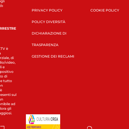
gli
/o
PRIVACY POLICY
COOKIE POLICY
POLICY DIVERSITÀ
ERRESTRE
DICHIARAZIONE DI
TRASPARENZA
LETV è
a
GESTIONE DEI RECLAMI
ziale, di
dio/video,
i e
spositivo
zo di
 e tutto
on
 è
esenti sul
un
nibile ad
ora gli
aggiosi.