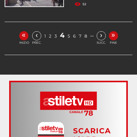
52
«
»
‹
›
4
…
1
2
3
5
6
7
8
INIZIO
PREC.
SUCC.
FINE
SCARICA