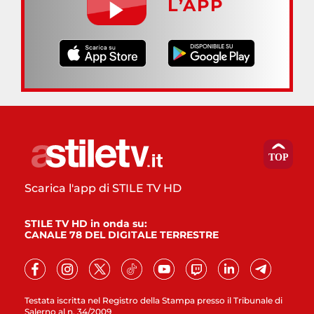
L’APP
Scarica l'app di STILE TV HD
STILE TV HD in onda su:
CANALE 78 DEL DIGITALE TERRESTRE
Testata iscritta nel Registro della Stampa presso il Tribunale di
Salerno al n. 34/2009