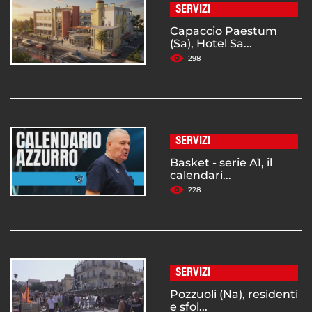
SERVIZI
Capaccio Paestum
(Sa), Hotel Sa...
298
SERVIZI
Basket - serie A1, il
calendari...
228
SERVIZI
Pozzuoli (Na), residenti
e sfol...