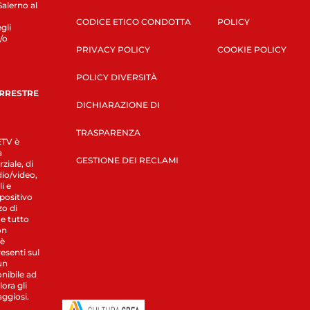
Salerno al
CODICE ETICO CONDOTTA
POLICY
gli
/o
PRIVACY POLICY
COOKIE POLICY
POLICY DIVERSITÀ
ERRESTRE
DICHIARAZIONE DI
TRASPARENZA
LETV è
a
GESTIONE DEI RECLAMI
ziale, di
dio/video,
i e
spositivo
zo di
 e tutto
on
 è
esenti sul
un
nibile ad
ora gli
aggiosi.