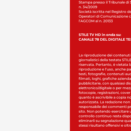
Stampa presso il Tribunale di 
n. 34/2009
Società iscritta nel Registro de
Operatori di Comunicazione c
l’AGCOM al n. 20133
STILE TV HD in onda su:
CANALE 78 DEL DIGITALE T
La riproduzione dei contenuti
giornalistici della testata STI
riservata. Pertanto, è vietata l
riproduzione e l’uso, anche par
testi, fotografie, contenuti au
filmati, loghi, grafiche aziendal
pubblicitarie, con qualsiasi di
elettronico/digitale o per mez
fotocopie, registrazioni, cover
quanto è ascrivibile a copia n
autorizzata. La redazione non
responsabile dei commenti pr
sito. Non potendo esercitare 
controllo continuo resta dispo
eliminarli su segnalazione qual
stessi risultano offensivi e oltr