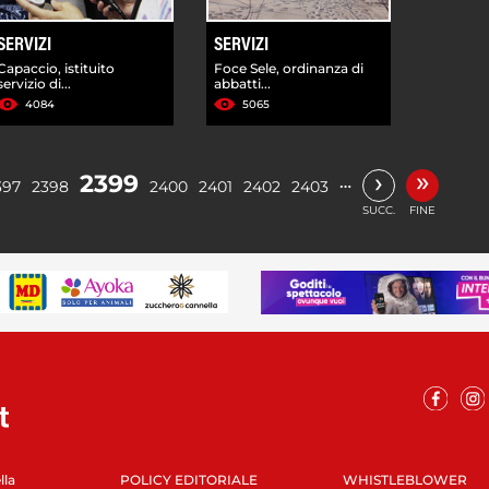
SERVIZI
SERVIZI
Capaccio, istituito
Foce Sele, ordinanza di
servizio di...
abbatti...
4084
5065
»
›
2399
…
397
2398
2400
2401
2402
2403
SUCC.
FINE
lla
POLICY EDITORIALE
WHISTLEBLOWER