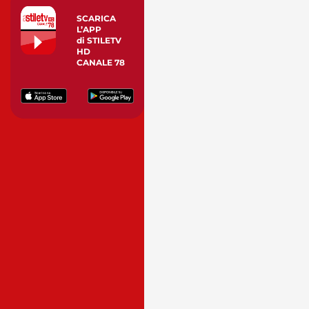
SCARICA
L’APP
di STILETV
HD
CANALE 78