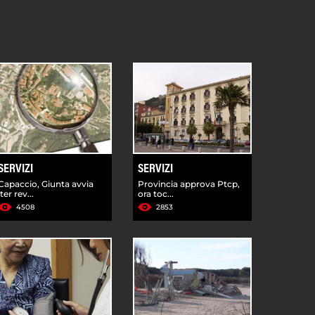
SERVIZI
SERVIZI
Capaccio, Giunta avvia
Provincia approva Ptcp,
iter rev...
ora toc...
4508
2853