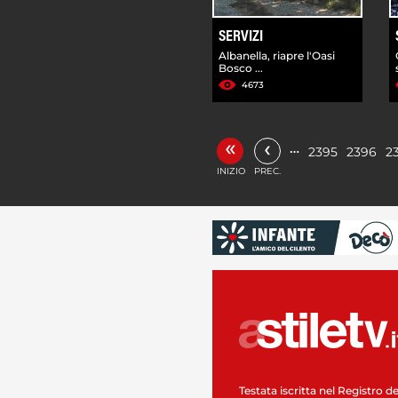
SERVIZI
Albanella, riapre l'Oasi
Bosco ...
4673
«
‹
…
2395
2396
2
INIZIO
PREC.
Testata iscritta nel Registro de