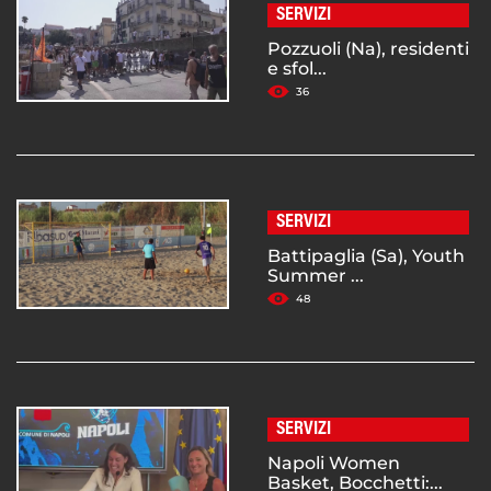
SERVIZI
Pozzuoli (Na), residenti
e sfol...
36
SERVIZI
Battipaglia (Sa), Youth
Summer ...
48
SERVIZI
Napoli Women
Basket, Bocchetti:...