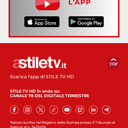
L’APP
Scarica l'app di STILE TV HD
STILE TV HD in onda su:
CANALE 78 DEL DIGITALE TERRESTRE
Testata iscritta nel Registro della Stampa presso il Tribunale di
Salerno al n. 34/2009