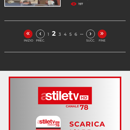
197
«
»
‹
›
2
…
1
3
4
5
6
INIZIO
PREC.
SUCC.
FINE
SCARICA