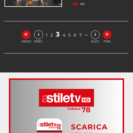
141
«
»
‹
›
3
…
1
2
4
5
6
7
INIZIO
PREC.
SUCC.
FINE
SCARICA