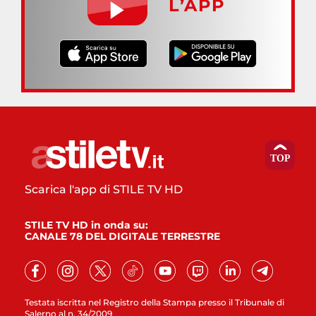
L’APP
Scarica l'app di STILE TV HD
STILE TV HD in onda su:
CANALE 78 DEL DIGITALE TERRESTRE
Testata iscritta nel Registro della Stampa presso il Tribunale di
Salerno al n. 34/2009