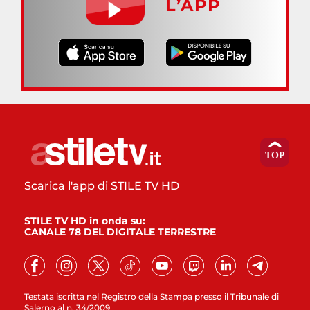
L’APP
Scarica l'app di STILE TV HD
STILE TV HD in onda su:
CANALE 78 DEL DIGITALE TERRESTRE
Testata iscritta nel Registro della Stampa presso il Tribunale di
Salerno al n. 34/2009