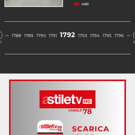
4885
1792
…
…
1788
1789
1790
1791
1793
1794
1795
1796
C.
S
SCARICA