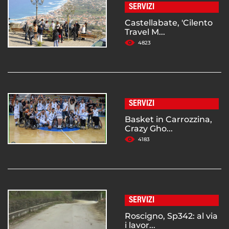
SERVIZI
Castellabate, 'Cilento
Travel M...
4823
SERVIZI
Basket in Carrozzina,
Crazy Gho...
4183
SERVIZI
Roscigno, Sp342: al via
i lavor...