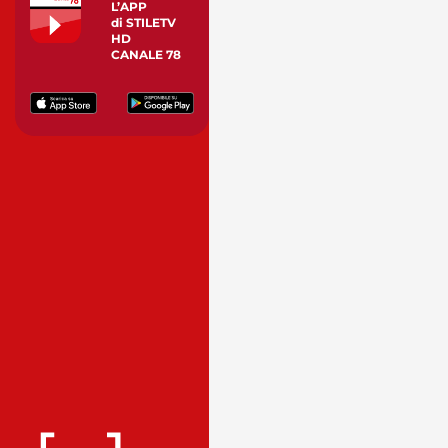
L’APP
di STILETV
HD
CANALE 78