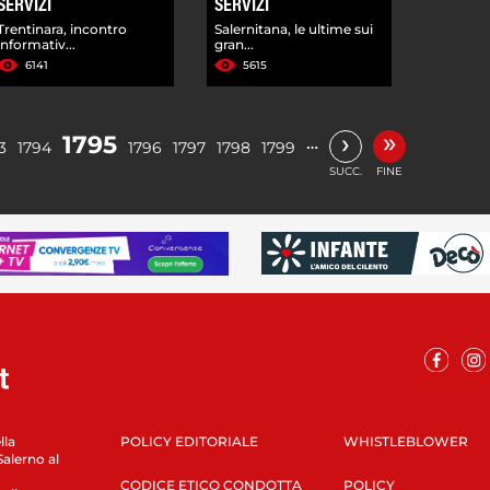
SERVIZI
SERVIZI
Trentinara, incontro
Salernitana, le ultime sui
informativ...
gran...
6141
5615
»
›
1795
…
3
1794
1796
1797
1798
1799
SUCC.
FINE
lla
POLICY EDITORIALE
WHISTLEBLOWER
Salerno al
CODICE ETICO CONDOTTA
POLICY