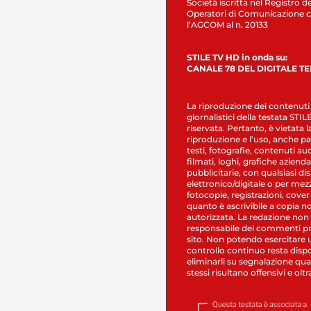
Società iscritta nel Registro de
Operatori di Comunicazione c
l’AGCOM al n. 20133
STILE TV HD in onda su:
CANALE 78 DEL DIGITALE T
La riproduzione dei contenuti
giornalistici della testata STI
riservata. Pertanto, è vietata l
riproduzione e l’uso, anche par
testi, fotografie, contenuti au
filmati, loghi, grafiche aziendal
pubblicitarie, con qualsiasi di
elettronico/digitale o per mez
fotocopie, registrazioni, cover
quanto è ascrivibile a copia n
autorizzata. La redazione non
responsabile dei commenti pr
sito. Non potendo esercitare 
controllo continuo resta dispo
eliminarli su segnalazione qual
stessi risultano offensivi e oltr