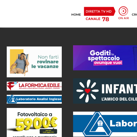
HOME
CR