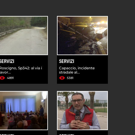
SERVIZI
SERVIZI
Roscigno, Sp342: al via i
Capaccio, incidente
lavor...
stradale al...
4891
5381