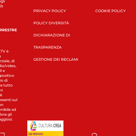
gli
/o
PRIVACY POLICY
COOKIE POLICY
POLICY DIVERSITÀ
ERRESTRE
DICHIARAZIONE DI
TRASPARENZA
LETV è
a
GESTIONE DEI RECLAMI
ziale, di
dio/video,
i e
spositivo
zo di
 e tutto
on
 è
esenti sul
un
nibile ad
ora gli
aggiosi.