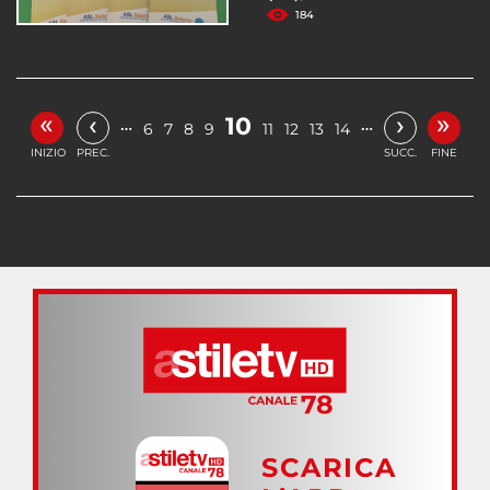
184
«
»
‹
›
10
…
…
6
7
8
9
11
12
13
14
INIZIO
PREC.
SUCC.
FINE
SCARICA