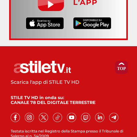
L’APP
Scarica l'app di STILE TV HD
STILE TV HD in onda su:
CANALE 78 DEL DIGITALE TERRESTRE
Testata iscritta nel Registro della Stampa presso il Tribunale di
Salerno al n. 34/2009