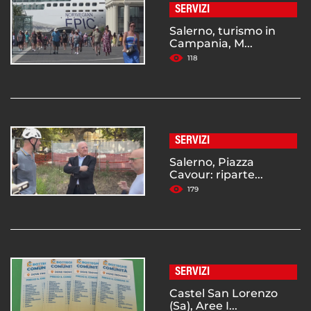
SERVIZI
Salerno, turismo in
Campania, M...
118
SERVIZI
Salerno, Piazza
Cavour: riparte...
179
SERVIZI
Castel San Lorenzo
(Sa), Aree I...