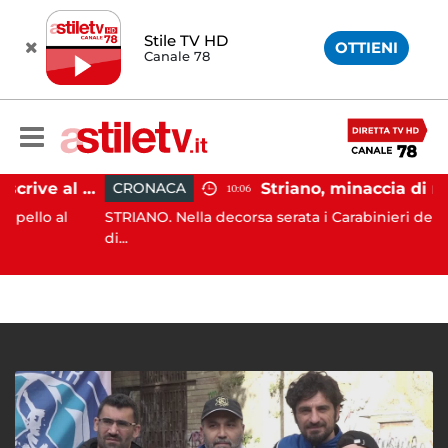
Stile TV HD
OTTIENI
Canale 78
Paestum, Codacons scrive al ministro Giuli: "Rilanciare scavi dell'Anfiteatro nell'area archeologica"
CRONACA
10:06
o al
STRIANO. Nella decorsa serata i Carabinieri della Staz
di...