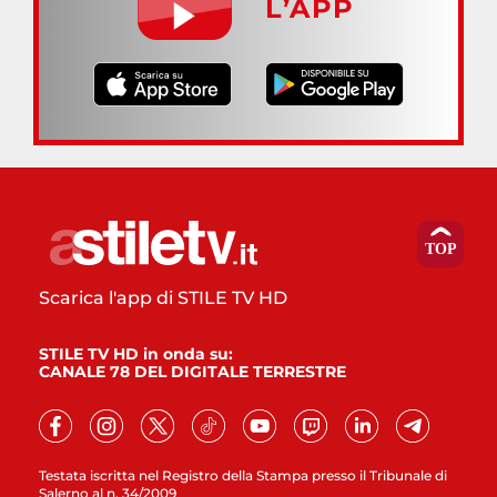
L’APP
Scarica l'app di STILE TV HD
STILE TV HD in onda su:
CANALE 78 DEL DIGITALE TERRESTRE
Testata iscritta nel Registro della Stampa presso il Tribunale di
Salerno al n. 34/2009