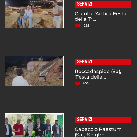
SERVIZI
Cilento, 'Antica Festa
della Tr...
1295
SERVIZI
Roccadaspide (Sa),
'Festa della...
403
SERVIZI
Capaccio Paestum
(Sa), 'Spighe ...