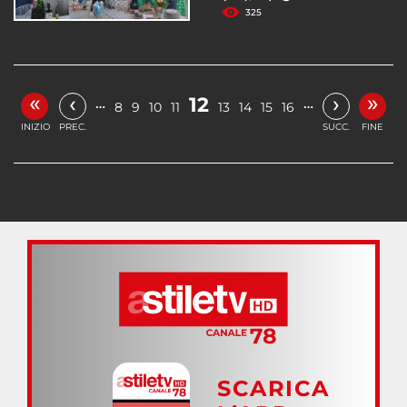
325
«
»
‹
›
12
…
…
8
9
10
11
13
14
15
16
INIZIO
PREC.
SUCC.
FINE
SCARICA