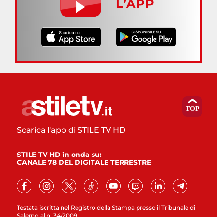
L’APP
Scarica l'app di STILE TV HD
STILE TV HD in onda su:
CANALE 78 DEL DIGITALE TERRESTRE
Testata iscritta nel Registro della Stampa presso il Tribunale di
Salerno al n. 34/2009