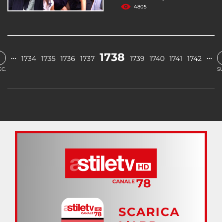
4805
‹
1738
…
…
1734
1735
1736
1737
1739
1740
1741
1742
C.
S
SCARICA