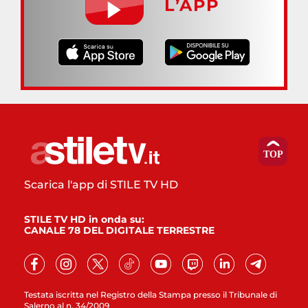
L’APP
Scarica l'app di STILE TV HD
STILE TV HD in onda su:
CANALE 78 DEL DIGITALE TERRESTRE
Testata iscritta nel Registro della Stampa presso il Tribunale di
Salerno al n. 34/2009