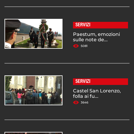
SERVIZI
Paestum, emozioni
sulle note de...
5081
SERVIZI
Castel San Lorenzo,
folla ai fu...
3646