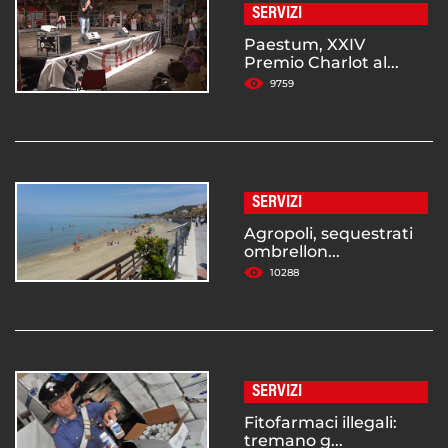
SERVIZI
Paestum, XXIV
Premio Charlot al...
9759
SERVIZI
Agropoli, sequestrati
ombrellon...
10288
SERVIZI
Fitofarmaci illegali:
tremano g...