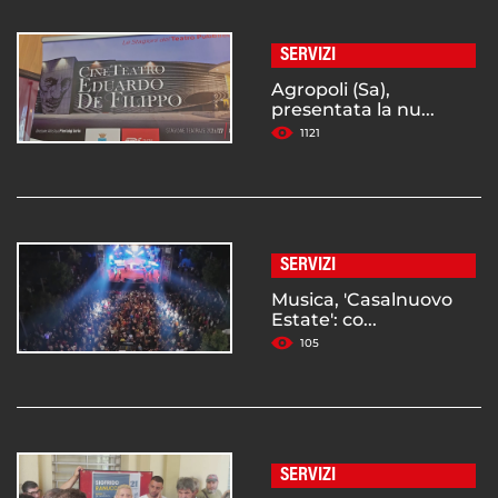
SERVIZI
Agropoli (Sa),
presentata la nu...
1121
SERVIZI
Musica, 'Casalnuovo
Estate': co...
105
SERVIZI