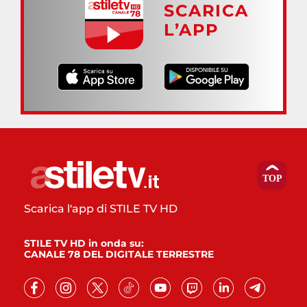
SCARICA
L’APP
Scarica l'app di STILE TV HD
STILE TV HD in onda su:
CANALE 78 DEL DIGITALE TERRESTRE