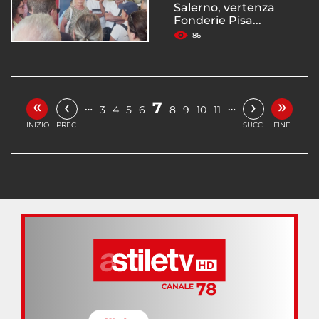
Salerno, vertenza
Fonderie Pisa...
86
«
»
‹
›
7
…
…
3
4
5
6
8
9
10
11
INIZIO
PREC.
SUCC.
FINE