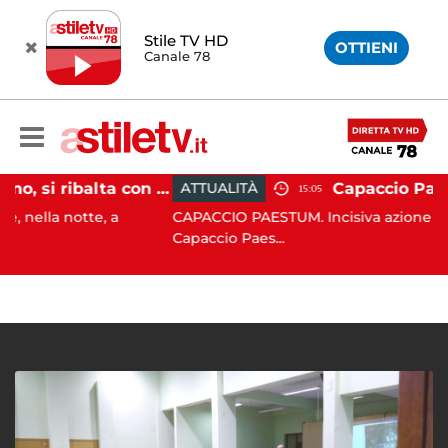
Stile TV HD
OTTIENI
Canale 78
Pontecagnano, si ribalta con l'auto alla rotatoria: giovane ferito
ATTUALITÀ
15:05
tte, a
CAPACCIO PAESTUM. Incisiva azione del Comune
Capaccio Paes...