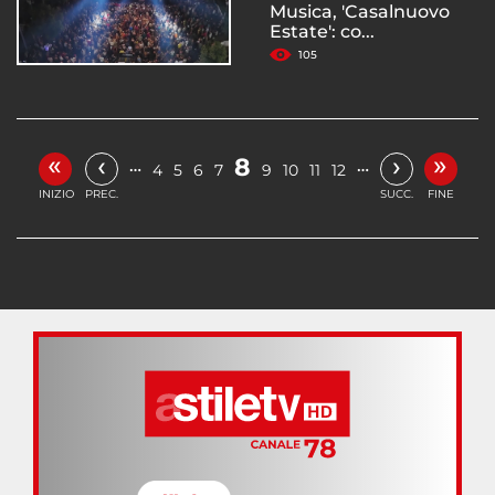
Musica, 'Casalnuovo
Estate': co...
105
«
»
‹
›
8
…
…
4
5
6
7
9
10
11
12
INIZIO
PREC.
SUCC.
FINE