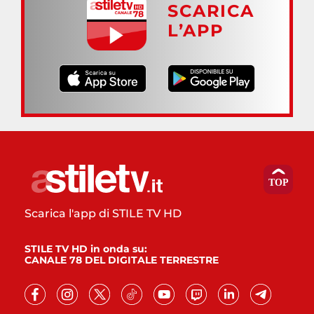
SCARICA
L’APP
Scarica l'app di STILE TV HD
STILE TV HD in onda su:
CANALE 78 DEL DIGITALE TERRESTRE