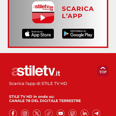
SCARICA
L’APP
Scarica l'app di STILE TV HD
STILE TV HD in onda su:
CANALE 78 DEL DIGITALE TERRESTRE