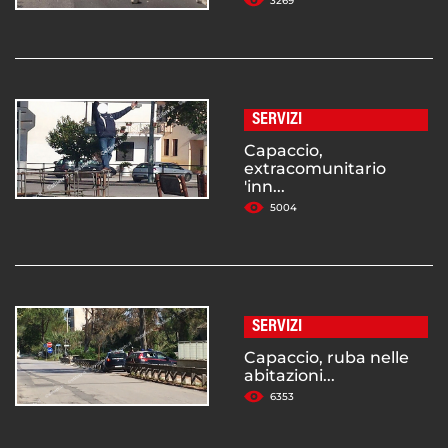
3269
SERVIZI
Capaccio,
extracomunitario
'inn...
5004
SERVIZI
Capaccio, ruba nelle
abitazioni...
6353