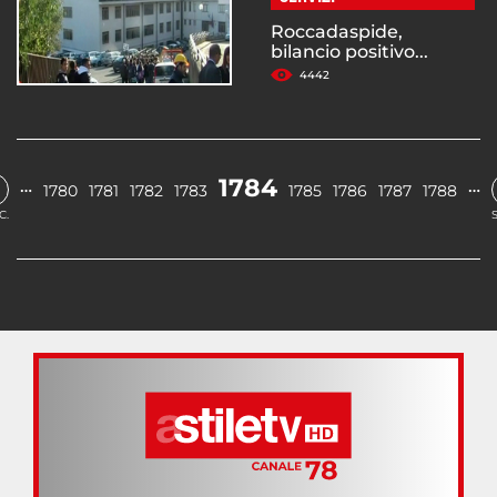
Roccadaspide,
bilancio positivo...
4442
1784
…
…
1780
1781
1782
1783
1785
1786
1787
1788
C.