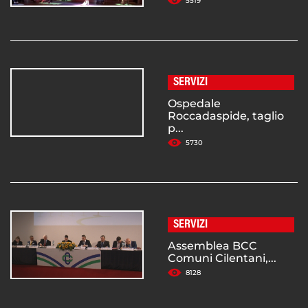
5519
SERVIZI
Ospedale
Roccadaspide, taglio
p...
5730
SERVIZI
Assemblea BCC
Comuni Cilentani,...
8128