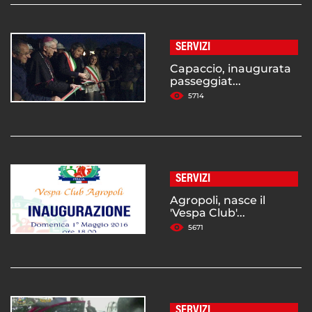
SERVIZI
Capaccio, inaugurata
passeggiat...
5714
SERVIZI
Agropoli, nasce il
'Vespa Club'...
5671
SERVIZI