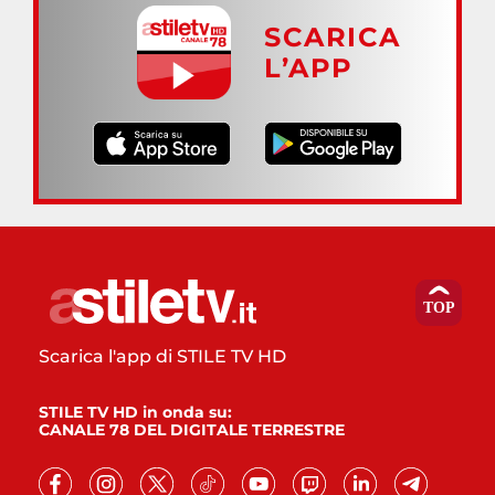
SCARICA
L’APP
Scarica l'app di STILE TV HD
STILE TV HD in onda su:
CANALE 78 DEL DIGITALE TERRESTRE