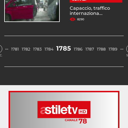
Capaccio, traffico
internaziona...
8290
1785
…
…
1781
1782
1783
1784
1786
1787
1788
1789
C.
S