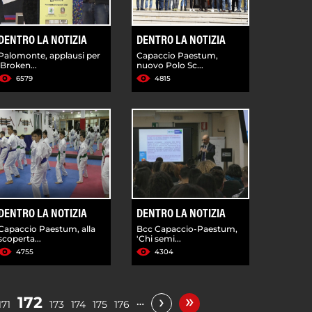
DENTRO LA NOTIZIA
DENTRO LA NOTIZIA
Palomonte, applausi per
Capaccio Paestum,
'Broken...
nuovo Polo Sc...
6579
4815
DENTRO LA NOTIZIA
DENTRO LA NOTIZIA
Capaccio Paestum, alla
Bcc Capaccio-Paestum,
scoperta...
'Chi semi...
4755
4304
»
›
172
…
171
173
174
175
176