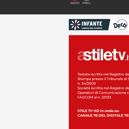
INIZIO
PREC.
Testata iscritta nel Registro de
Stampa presso il Tribunale di 
n. 34/2009
Società iscritta nel Registro de
Operatori di Comunicazione c
l’AGCOM al n. 20133
STILE TV HD in onda su:
CANALE 78 DEL DIGITALE T