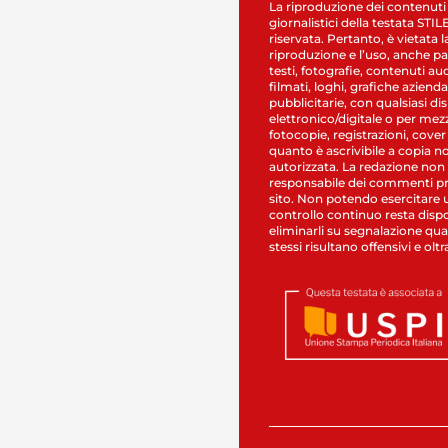
La riproduzione dei contenuti
giornalistici della testata STI
riservata. Pertanto, è vietata l
riproduzione e l’uso, anche par
testi, fotografie, contenuti au
filmati, loghi, grafiche aziendal
pubblicitarie, con qualsiasi di
elettronico/digitale o per mez
fotocopie, registrazioni, cover
quanto è ascrivibile a copia n
autorizzata. La redazione non
responsabile dei commenti pr
sito. Non potendo esercitare 
controllo continuo resta dispo
eliminarli su segnalazione qual
stessi risultano offensivi e oltr