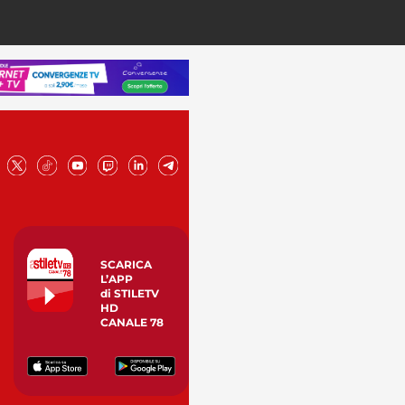
SCARICA
L’APP
di STILETV
HD
CANALE 78