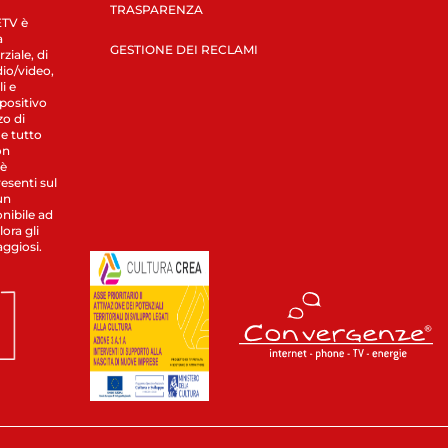
TRASPARENZA
LETV è
a
GESTIONE DEI RECLAMI
ziale, di
dio/video,
i e
spositivo
zo di
 e tutto
on
 è
esenti sul
un
nibile ad
ora gli
aggiosi.