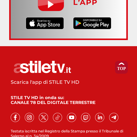
L’APP
Scarica l'app di STILE TV HD
STILE TV HD in onda su:
CANALE 78 DEL DIGITALE TERRESTRE
Testata iscritta nel Registro della Stampa presso il Tribunale di
Salerno al n. 34/2009