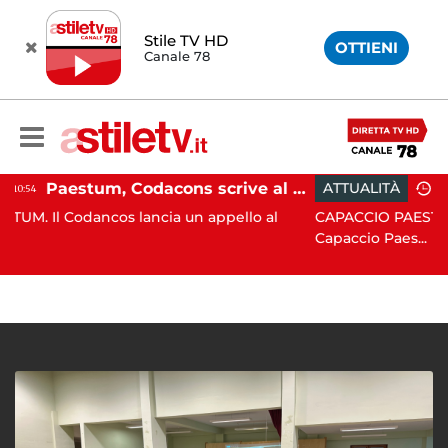
Stile TV HD
OTTIENI
Canale 78
Paestum, Codacons scrive al ministro Giuli: "Rilanciare scavi dell'Anfiteatro nell'area archeologica"
ATTUALITÀ
15:05
 lancia un appello al
CAPACCIO PAESTUM. Incisiva azio
Capaccio Paes...