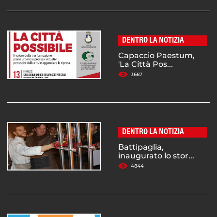
DENTRO LA NOTIZIA
Capaccio Paestum,
'La Città Pos...
3667
DENTRO LA NOTIZIA
Battipaglia,
inaugurato lo stor...
4844