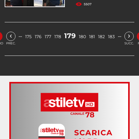
5507
‹
›
179
…
…
175
176
177
178
180
181
182
183
IO
PREC.
SUCC.
SCARICA