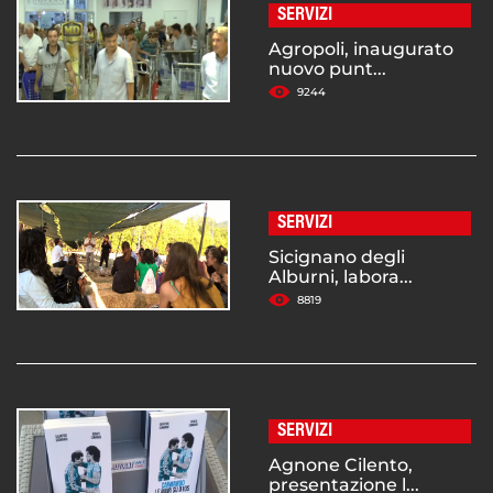
SERVIZI
Agropoli, inaugurato
nuovo punt...
9244
SERVIZI
Sicignano degli
Alburni, labora...
8819
SERVIZI
Agnone Cilento,
presentazione l...