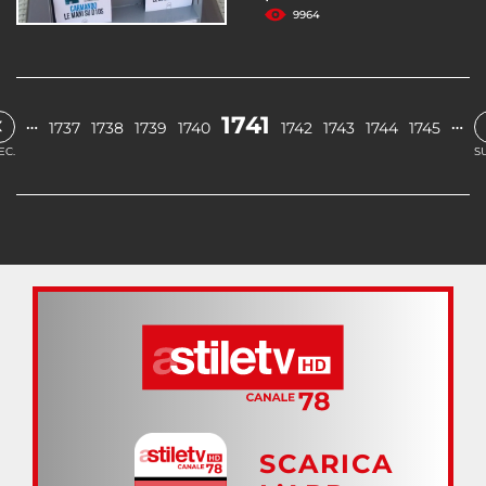
9964
‹
1741
…
…
1737
1738
1739
1740
1742
1743
1744
1745
EC.
S
SCARICA