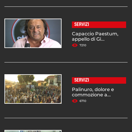
SERVIZI
Capaccio Paestum,
appello di Gi...
7210
SERVIZI
Palinuro, dolore e
commozione a...
6710