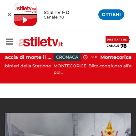
Stile TV HD
OTTIENI
Canale 78
Striano, minaccia di morte il sindaco: 67enne ai domiciliari
CRONACA
06:17
della Stazione
MONTECORICE. Blitz congiunto all’alba di oggi 
pol...