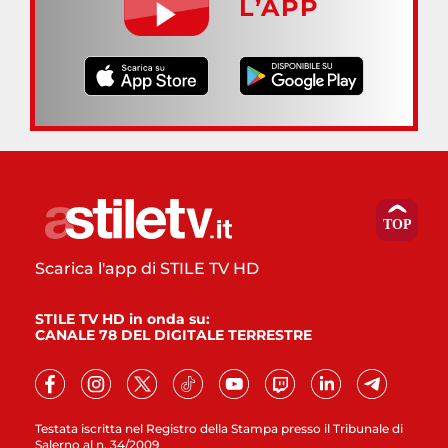
L’APP
Scarica l'app di STILE TV HD
STILE TV HD in onda su:
CANALE 78 DEL DIGITALE TERRESTRE
Testata iscritta nel Registro della Stampa presso il Tribunale di
Salerno al n. 34/2009