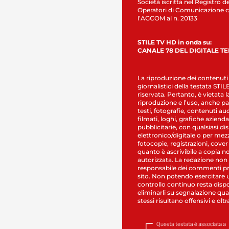
Società iscritta nel Registro de
Operatori di Comunicazione c
l’AGCOM al n. 20133
STILE TV HD in onda su:
CANALE 78 DEL DIGITALE T
La riproduzione dei contenuti
giornalistici della testata STI
riservata. Pertanto, è vietata l
riproduzione e l’uso, anche par
testi, fotografie, contenuti au
filmati, loghi, grafiche aziendal
pubblicitarie, con qualsiasi di
elettronico/digitale o per mez
fotocopie, registrazioni, cover
quanto è ascrivibile a copia n
autorizzata. La redazione non
responsabile dei commenti pr
sito. Non potendo esercitare 
controllo continuo resta dispo
eliminarli su segnalazione qual
stessi risultano offensivi e oltr