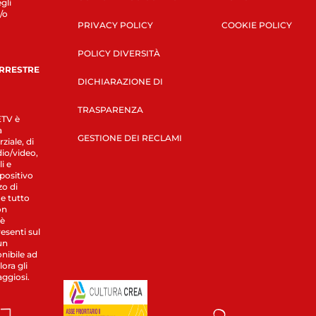
gli
/o
PRIVACY POLICY
COOKIE POLICY
POLICY DIVERSITÀ
ERRESTRE
DICHIARAZIONE DI
TRASPARENZA
LETV è
a
GESTIONE DEI RECLAMI
ziale, di
dio/video,
i e
spositivo
zo di
 e tutto
on
 è
esenti sul
un
nibile ad
ora gli
aggiosi.