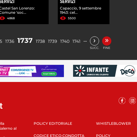
SERVIZI
SERVIZI
Castel San Lorenzo:
Capaccio, 9 settembre
Comune 'soc...
1943: cel...
4868
5500
»
›
1737
…
5
1736
1738
1739
1740
1741
SUCC.
FINE
lla
POLICY EDITORIALE
WHISTLEBLOWER
Salerno al
CODICE ETICO CONDOTTA
POLICY