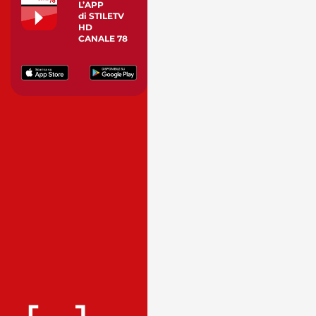
L’APP
di STILETV
HD
CANALE 78