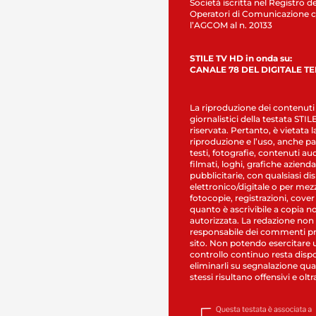
Società iscritta nel Registro de
Operatori di Comunicazione c
l’AGCOM al n. 20133
STILE TV HD in onda su:
CANALE 78 DEL DIGITALE T
La riproduzione dei contenuti
giornalistici della testata STI
riservata. Pertanto, è vietata l
riproduzione e l’uso, anche par
testi, fotografie, contenuti au
filmati, loghi, grafiche aziendal
pubblicitarie, con qualsiasi di
elettronico/digitale o per mez
fotocopie, registrazioni, cover
quanto è ascrivibile a copia n
autorizzata. La redazione non
responsabile dei commenti pr
sito. Non potendo esercitare 
controllo continuo resta dispo
eliminarli su segnalazione qual
stessi risultano offensivi e oltr