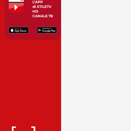
L’APP
di STILETV
HD
CANALE 78