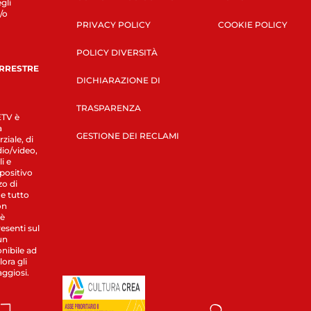
gli
/o
PRIVACY POLICY
COOKIE POLICY
POLICY DIVERSITÀ
ERRESTRE
DICHIARAZIONE DI
TRASPARENZA
LETV è
a
GESTIONE DEI RECLAMI
ziale, di
dio/video,
i e
spositivo
zo di
 e tutto
on
 è
esenti sul
un
nibile ad
ora gli
aggiosi.