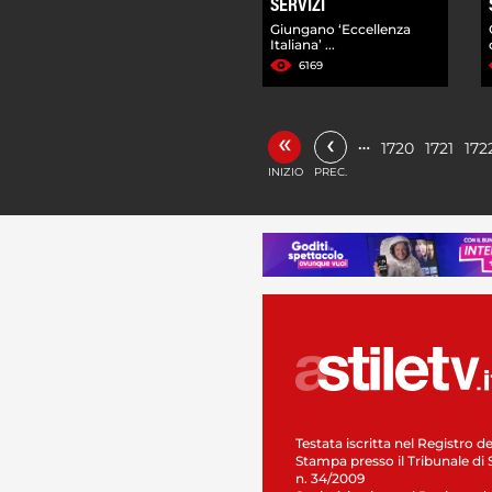
SERVIZI
Giungano ‘Eccellenza
Italiana’ ...
6169
«
‹
…
1720
1721
172
INIZIO
PREC.
Testata iscritta nel Registro de
Stampa presso il Tribunale di 
n. 34/2009