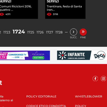
SERVIZI
SERVIZI
Comuni Ricicloni 2016,
Trentinara, festa di Santa
quattro ...
Iren...
4311
5118
»
›
1724
…
2
1723
1725
1726
1727
1728
SUCC.
FINE
lla
POLICY EDITORIALE
WHISTLEBLOWER
Salerno al
CODICE ETICO CONDOTTA
POLICY