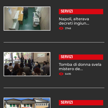
SERVIZI
Napoli, alterava
decreti ingiun...
3748
SERVIZI
Tomba di donna svela
mistero de...
6495
SERVIZI