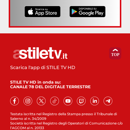
Scarica l'app di STILE TV HD
STILE TV HD in onda su:
CANALE 78 DEL DIGITALE TERRESTRE
Testata iscritta nel Registro della Stampa presso il Tribunale di
Salerno al n. 34/2009
Società iscritta nel Registro degli Operatori di Comunicazione c/o
l’AGCOM al n. 20133