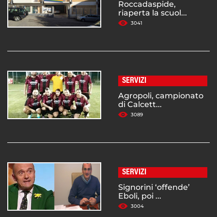
Roccadaspide,
riaperta la scuol...
3041
SERVIZI
Agropoli, campionato
di Calcett...
3089
SERVIZI
Signorini ‘offende’
Eboli, poi ...
3004