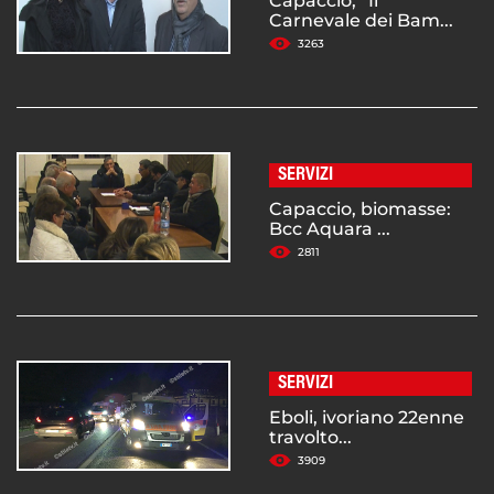
Capaccio, “Il
Carnevale dei Bam...
3263
SERVIZI
Capaccio, biomasse:
Bcc Aquara ...
2811
SERVIZI
Eboli, ivoriano 22enne
travolto...
3909