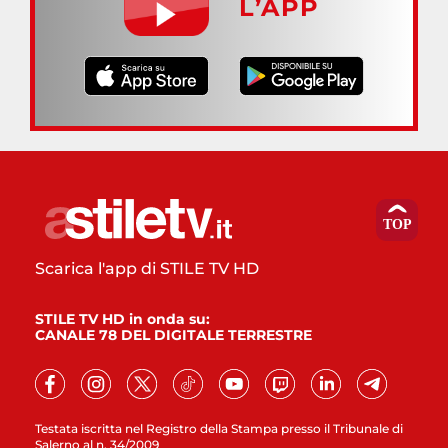
L’APP
Scarica l'app di STILE TV HD
STILE TV HD in onda su:
CANALE 78 DEL DIGITALE TERRESTRE
Testata iscritta nel Registro della Stampa presso il Tribunale di
Salerno al n. 34/2009