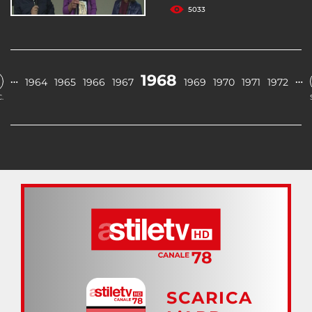
5033
1968
…
…
1964
1965
1966
1967
1969
1970
1971
1972
.
SCARICA