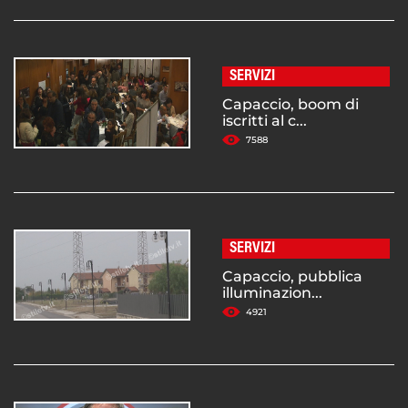
SERVIZI
Capaccio, boom di
iscritti al c...
7588
SERVIZI
Capaccio, pubblica
illuminazion...
4921