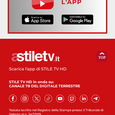
L’APP
Scarica l'app di STILE TV HD
STILE TV HD in onda su:
CANALE 78 DEL DIGITALE TERRESTRE
Testata iscritta nel Registro della Stampa presso il Tribunale di
Salerno al n. 34/2009