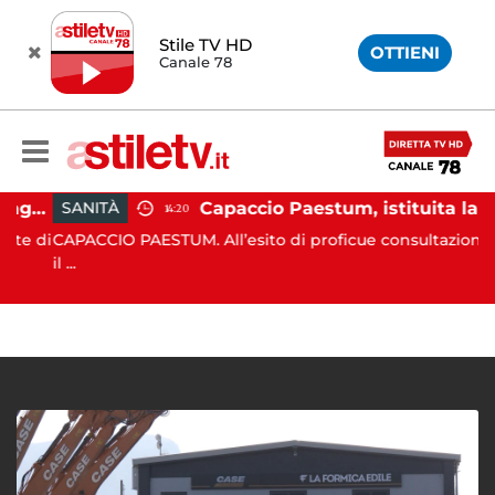
Stile TV HD
OTTIENI
Canale 78
Montecorice, blitz sulle spiagge libere: sequestrati oltre 300 ombrelloni e lettini lasciati sull’arenile
Capaccio Paestum, istituita la Guardia Medica Turistica presso il Psaut di Piazza Santini
SANITÀ
14:20
e di
CAPACCIO PAESTUM. All’esito di proficue consultazioni tra
il ...