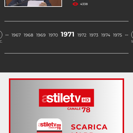
4338
1971
…
…
1967
1968
1969
1970
1972
1973
1974
1975
C.
S
SCARICA