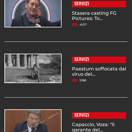
SERVIZI
Stasera casting FG
Pictures: To...
4107
SERVIZI
Paestum soffocata dal
virus del...
5188
SERVIZI
Capaccio, Voza: "Il
garante del...