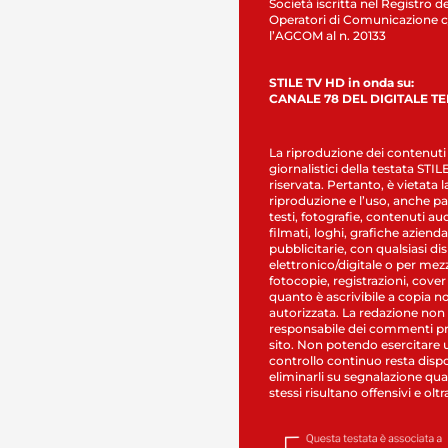
Società iscritta nel Registro de
Operatori di Comunicazione c
l’AGCOM al n. 20133
STILE TV HD in onda su:
CANALE 78 DEL DIGITALE T
La riproduzione dei contenuti
giornalistici della testata STI
riservata. Pertanto, è vietata l
riproduzione e l’uso, anche par
testi, fotografie, contenuti au
filmati, loghi, grafiche aziendal
pubblicitarie, con qualsiasi di
elettronico/digitale o per mez
fotocopie, registrazioni, cover
quanto è ascrivibile a copia n
autorizzata. La redazione non
responsabile dei commenti pr
sito. Non potendo esercitare 
controllo continuo resta dispo
eliminarli su segnalazione qual
stessi risultano offensivi e oltr