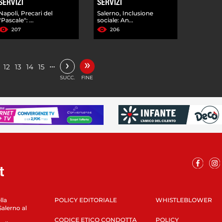
SERVIZI
SERVIZI
Napoli, Precari del
Salerno, Inclusione
"Pascale": ...
sociale: An...
207
206
»
›
…
12
13
14
15
SUCC.
FINE
lla
POLICY EDITORIALE
WHISTLEBLOWER
Salerno al
CODICE ETICO CONDOTTA
POLICY