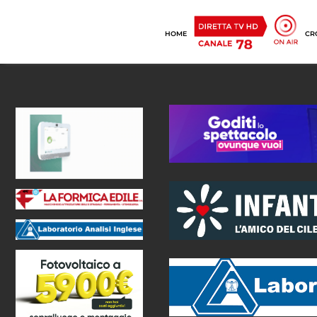
HOME
CR