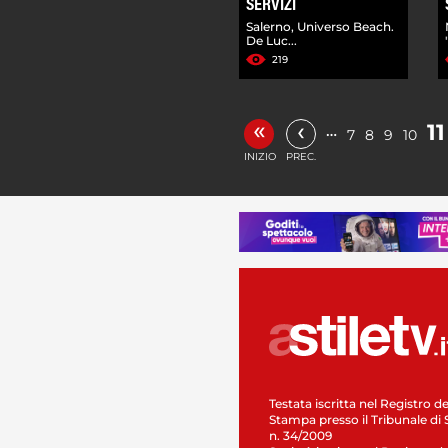
SERVIZI
Salerno, Universo Beach.
De Luc...
219
«
‹
11
…
7
8
9
10
INIZIO
PREC.
Testata iscritta nel Registro de
Stampa presso il Tribunale di 
n. 34/2009