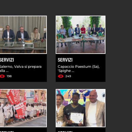
SERVIZI
SERVIZI
Salerno, Valva si prepara
Capaccio Paestum (Sa),
alla ...
'Spighe ...
198
249