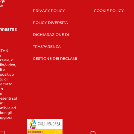
gli
/o
PRIVACY POLICY
COOKIE POLICY
POLICY DIVERSITÀ
ERRESTRE
DICHIARAZIONE DI
TRASPARENZA
LETV è
a
GESTIONE DEI RECLAMI
ziale, di
dio/video,
i e
spositivo
zo di
 e tutto
on
 è
esenti sul
un
nibile ad
ora gli
aggiosi.