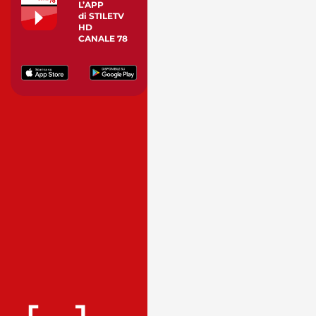
L’APP
di STILETV
HD
CANALE 78