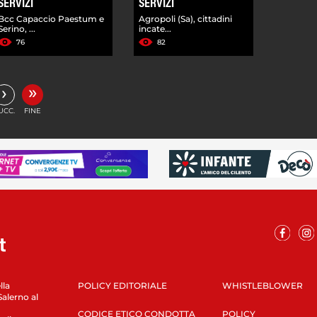
SERVIZI
SERVIZI
Bcc Capaccio Paestum e
Agropoli (Sa), cittadini
Serino, ...
incate...
76
82
»
›
UCC.
FINE
lla
POLICY EDITORIALE
WHISTLEBLOWER
Salerno al
CODICE ETICO CONDOTTA
POLICY