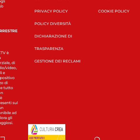
gli
/o
PRIVACY POLICY
COOKIE POLICY
POLICY DIVERSITÀ
ERRESTRE
DICHIARAZIONE DI
TRASPARENZA
LETV è
a
GESTIONE DEI RECLAMI
ziale, di
dio/video,
i e
spositivo
zo di
 e tutto
on
 è
esenti sul
un
nibile ad
ora gli
aggiosi.