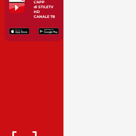
L’APP
di STILETV
HD
CANALE 78