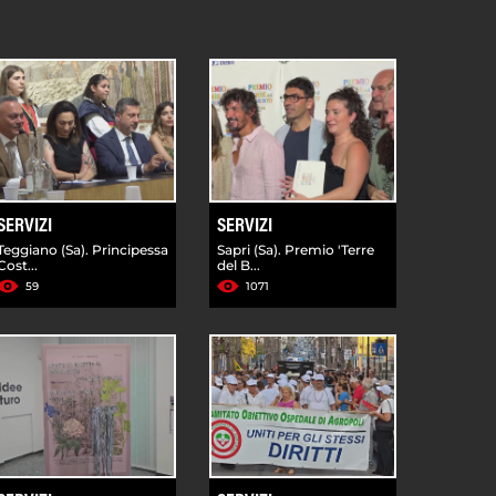
SERVIZI
SERVIZI
Teggiano (Sa). Principessa
Sapri (Sa). Premio 'Terre
Cost...
del B...
59
1071