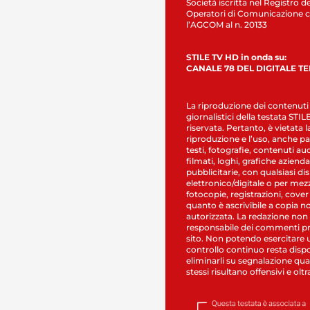
Società iscritta nel Registro de
Operatori di Comunicazione c
l’AGCOM al n. 20133
STILE TV HD in onda su:
CANALE 78 DEL DIGITALE T
La riproduzione dei contenuti
giornalistici della testata STI
riservata. Pertanto, è vietata l
riproduzione e l’uso, anche par
testi, fotografie, contenuti au
filmati, loghi, grafiche aziendal
pubblicitarie, con qualsiasi di
elettronico/digitale o per mez
fotocopie, registrazioni, cover
quanto è ascrivibile a copia n
autorizzata. La redazione non
responsabile dei commenti pr
sito. Non potendo esercitare 
controllo continuo resta dispo
eliminarli su segnalazione qual
stessi risultano offensivi e oltr