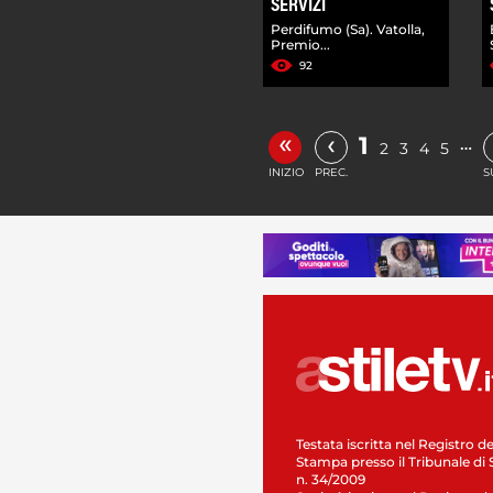
SERVIZI
Perdifumo (Sa). Vatolla,
Premio...
92
«
‹
1
…
2
3
4
5
INIZIO
PREC.
S
Testata iscritta nel Registro de
Stampa presso il Tribunale di 
n. 34/2009