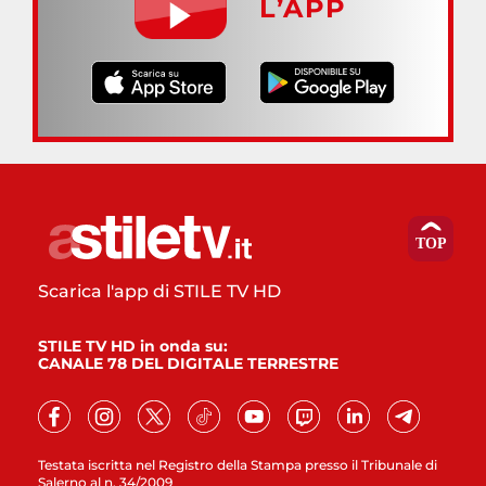
L’APP
Scarica l'app di STILE TV HD
STILE TV HD in onda su:
CANALE 78 DEL DIGITALE TERRESTRE
Testata iscritta nel Registro della Stampa presso il Tribunale di
Salerno al n. 34/2009