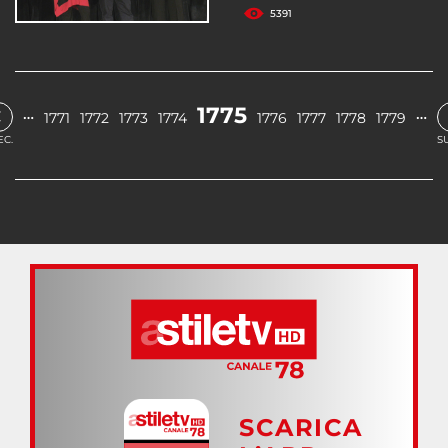
5391
‹
1775
…
…
1771
1772
1773
1774
1776
1777
1778
1779
EC.
S
SCARICA