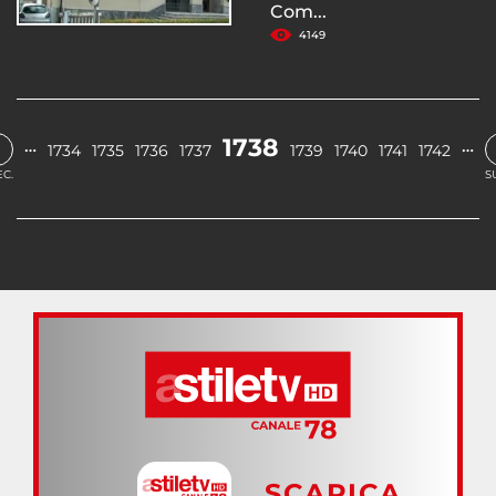
Com...
4149
‹
1738
…
…
1734
1735
1736
1737
1739
1740
1741
1742
C.
S
SCARICA