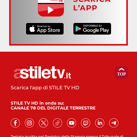
L’APP
Scarica l'app di STILE TV HD
STILE TV HD in onda su:
CANALE 78 DEL DIGITALE TERRESTRE
Testata iscritta nel Registro della Stampa presso il Tribunale di