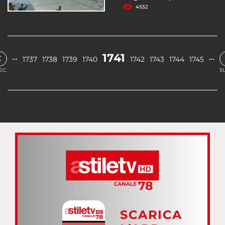
4552
‹
1741
…
…
1737
1738
1739
1740
1742
1743
1744
1745
EC.
S
SCARICA