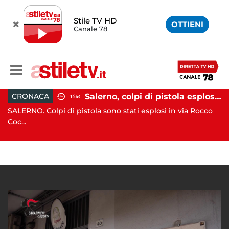
Stile TV HD
OTTIENI
Canale 78
 affonda in Costiera Amalfitana: occupanti soccorsi da altri natanti
Salerno, colpi di pistola esplosi a Pastena: paura tra i residenti
CRONACA
16:43
o
SALERNO. Colpi di pistola sono stati esplosi in via Rocco
AL
Coc...
pr