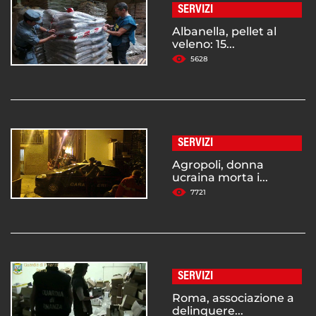
SERVIZI
Albanella, pellet al
veleno: 15...
5628
SERVIZI
Agropoli, donna
ucraina morta i...
7721
SERVIZI
Roma, associazione a
delinquere...