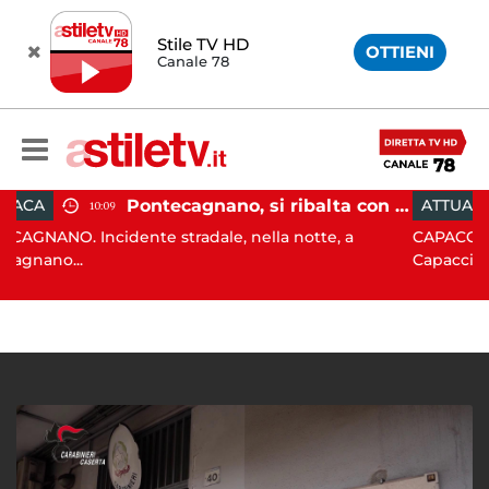
Stile TV HD
OTTIENI
Canale 78
Pontecagnano, si ribalta con l'auto alla rotatoria: giovane ferito
ATTUALITÀ
15:05
te stradale, nella notte, a
CAPACCIO PAESTUM. Incisi
Capaccio Paes...