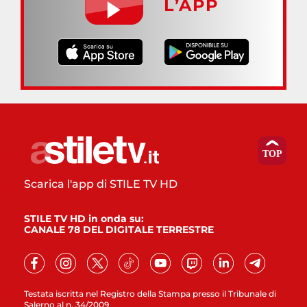
L’APP
Scarica l'app di STILE TV HD
STILE TV HD in onda su:
CANALE 78 DEL DIGITALE TERRESTRE
Testata iscritta nel Registro della Stampa presso il Tribunale di
Salerno al n. 34/2009