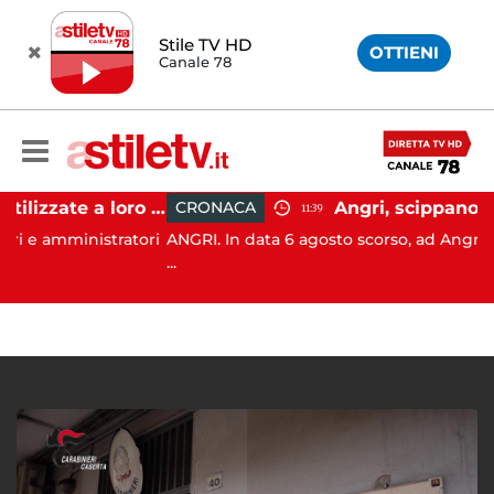
Stile TV HD
OTTIENI
Canale 78
Firme digitali utilizzate a loro insaputa: 9 indagati nel Vallo di Diano
CRONACA
11:39
ministratori
ANGRI. In data 6 agosto scorso, ad Angri (SA), i Car
...