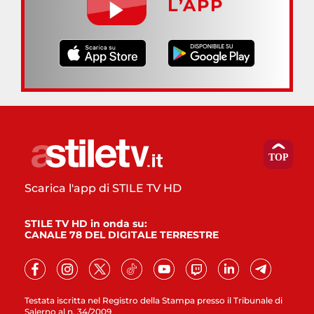
L’APP
Scarica l'app di STILE TV HD
STILE TV HD in onda su:
CANALE 78 DEL DIGITALE TERRESTRE
Testata iscritta nel Registro della Stampa presso il Tribunale di
Salerno al n. 34/2009