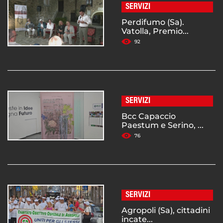
SERVIZI
Perdifumo (Sa).
Vatolla, Premio...
92
SERVIZI
Bcc Capaccio
Paestum e Serino, ...
76
SERVIZI
Agropoli (Sa), cittadini
incate...