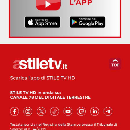
L’APP
Scarica l'app di STILE TV HD
STILE TV HD in onda su:
CANALE 78 DEL DIGITALE TERRESTRE
Testata iscritta nel Registro della Stampa presso il Tribunale di
Salerno al n. 34/2009