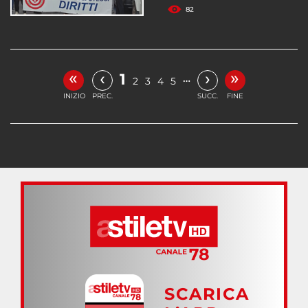
82
«
»
‹
›
1
…
2
3
4
5
INIZIO
PREC.
SUCC.
FINE
SCARICA